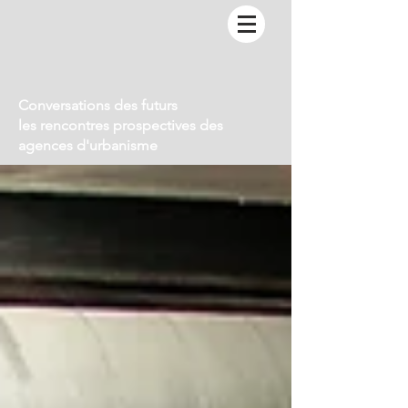
Conversations des futurs
les rencontres prospectives des
agences d'urbanisme