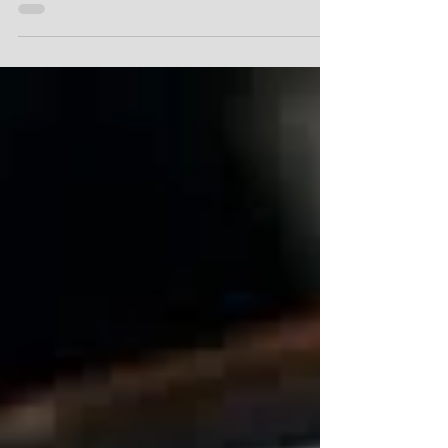
COMPTE-RENDU / PARTIE 2 : Conversation
entre E. Blons et A-S.Chevasson sur le sens
du travail au regard des évolutions
numériques/sociétales