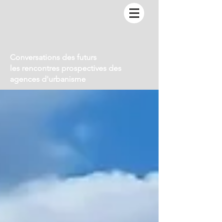
Conversations des futurs
les rencontres prospectives des
agences d'urbanisme